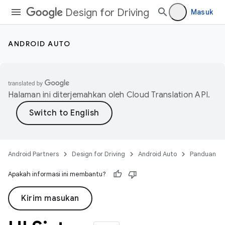
Design for Driving
Masuk
ANDROID AUTO
Halaman ini diterjemahkan oleh
Cloud Translation API
.
Android Partners
Design for Driving
Android Auto
Panduan
Apakah informasi ini membantu?
Kirim masukan