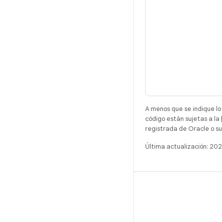
A menos que se indique lo
código están sujetas a la
registrada de Oracle o sus
Última actualización: 20
ANDROID
Proyecto de Software Libre de Android
Android Developers