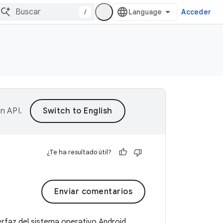
/
Acceder
on API
.
¿Te ha resultado útil?
Enviar comentarios
erfaz del sistema operativo Android