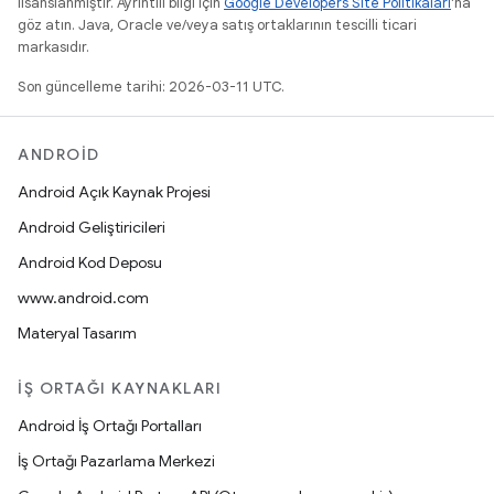
lisanslanmıştır. Ayrıntılı bilgi için
Google Developers Site Politikaları
'na
göz atın. Java, Oracle ve/veya satış ortaklarının tescilli ticari
markasıdır.
Son güncelleme tarihi: 2026-03-11 UTC.
ANDROID
Android Açık Kaynak Projesi
Android Geliştiricileri
Android Kod Deposu
www.android.com
Materyal Tasarım
İŞ ORTAĞI KAYNAKLARI
Android İş Ortağı Portalları
İş Ortağı Pazarlama Merkezi