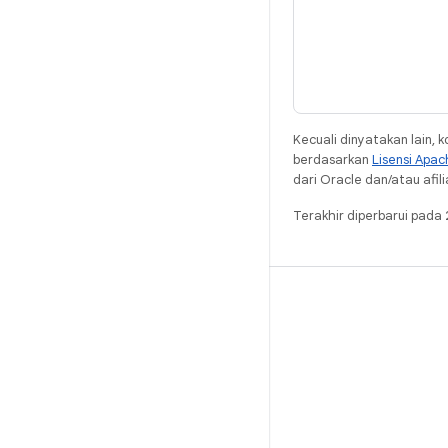
Kecuali dinyatakan lain, 
berdasarkan
Lisensi Apac
dari Oracle dan/atau afili
Terakhir diperbarui pada
ANDROID
Project Open Source Android
Developer Android
Repositori Android
www.android.com