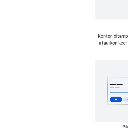
Konten ditampi
atau ikon keci
Bi