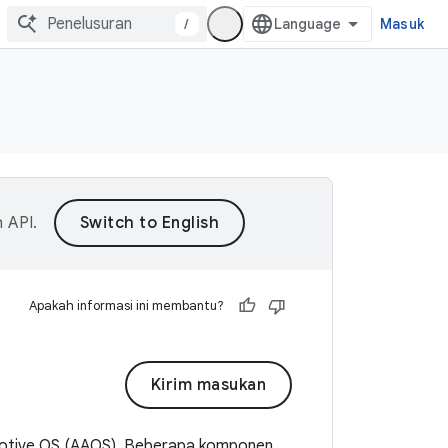
/
Masuk
n API
.
Apakah informasi ini membantu?
Kirim masukan
motive OS (AAOS). Beberapa komponen