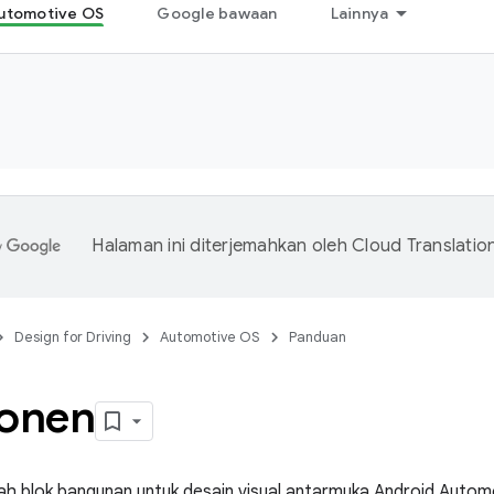
utomotive OS
Google bawaan
Lainnya
Halaman ini diterjemahkan oleh
Cloud Translatio
Design for Driving
Automotive OS
Panduan
onen
h blok bangunan untuk desain visual antarmuka Android Auto