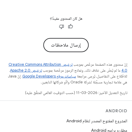
هل كان المحتوى مفيدًا؟
إرسال ملاحظات
إنّ محتوى هذه الصفحة مرخّص بموجب
ترخيص Creative Commons Attribution
4.0‏
ما لم يُنصّ على خلاف ذلك، ونماذج الرموز مرخّصة بموجب
ترخيص Apache 2.0‏
.
للاطّلاع على التفاصيل، يُرجى مراجعة
سياسات موقع Google Developers‏
. إنّ Java
هي علامة تجارية مسجَّلة لشركة Oracle و/أو شركائها التابعين.
تاريخ التعديل الأخير: 2026-03-11 (حسب التوقيت العالمي المتفَّق عليه)
ANDROID
المشروع المفتوح المصدر لنظام Android
مطوّرو برامج Android