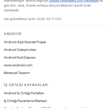
lisanslanmıştır. Ayrıntılı bilgi için
Google Developers Site Politikaları
'na
göz atın. Java, Oracle ve/veya satış ortaklarının tescilli ticari
markasıdır.
Son güncelleme tarihi: 2026-03-11 UTC.
ANDROID
Android Açık Kaynak Projesi
Android Geliştiricileri
Android Kod Deposu
www.android.com
Materyal Tasarım
İŞ ORTAĞI KAYNAKLARI
Android İş Ortağı Portalları
İş Ortağı Pazarlama Merkezi