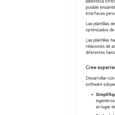
biblioteca ofrec
posible ensambl
interfaces pers
Las plantillas 
optimizados de
Las plantillas t
relaciones de a
diferentes tama
Cree experien
Desarrollar con 
software subya
Simplifiq
ingenieros
en lugar d