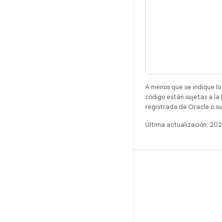
A menos que se indique lo
código están sujetas a la
registrada de Oracle o sus
Última actualización: 20
ANDROID
Proyecto de Software Libre de Android
Android Developers
Repositorio de Android