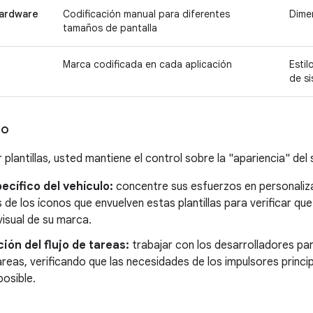
hardware
Codificación manual para diferentes
Dime
tamaños de pantalla
Marca codificada en cada aplicación
Estil
de s
ño
zar plantillas, usted mantiene el control sobre la "apariencia" del
pecífico del vehículo:
concentre sus esfuerzos en personalizar
 de los íconos que envuelven estas plantillas para verificar qu
visual de su marca.
ción del flujo de tareas:
trabajar con los desarrolladores par
areas, verificando que las necesidades de los impulsores princ
osible.