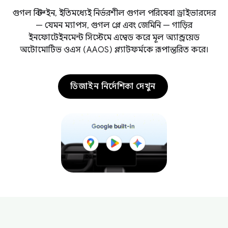
গুগল বিল্ট-ইন, ইতিমধ্যেই নির্ভরশীল গুগল পরিষেবা ড্রাইভারদের
— যেমন ম্যাপস, গুগল প্লে এবং জেমিনি — গাড়ির
ইনফোটেইনমেন্ট সিস্টেমে এম্বেড করে মূল অ্যান্ড্রয়েড
অটোমোটিভ ওএস (AAOS) প্ল্যাটফর্মকে রূপান্তরিত করে।
ডিজাইন নির্দেশিকা দেখুন