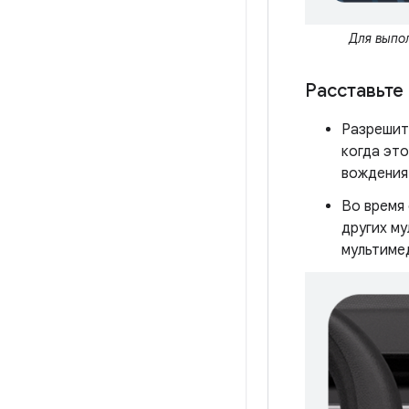
Для выпол
Расставьте
Разрешите
когда эт
вождения 
Во время
других м
мультиме