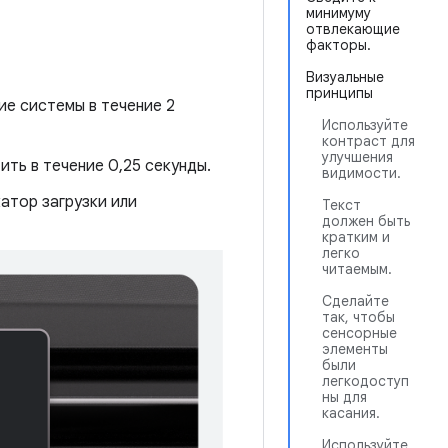
минимуму
отвлекающие
факторы.
Визуальные
принципы
е системы в течение 2
Используйте
контраст для
улучшения
ть в течение 0,25 секунды.
видимости.
катор загрузки или
Текст
должен быть
кратким и
легко
читаемым.
Сделайте
так, чтобы
сенсорные
элементы
были
легкодоступ
ны для
касания.
Используйте