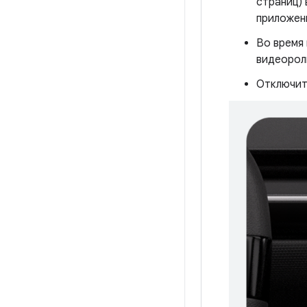
страниц) 
приложени
Во время
видеорол
Отключить