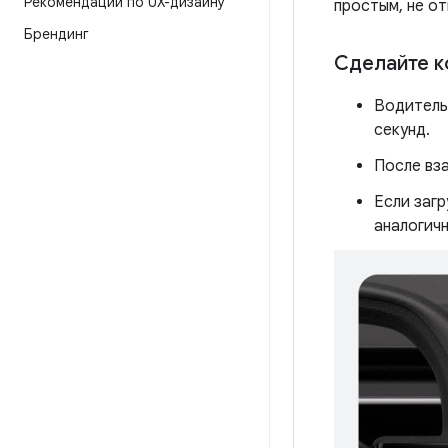
Рекомендации по UX-дизайну
простым, не о
Брендинг
Сделайте к
Водитель
секунд.
После вз
Если загр
аналогичн