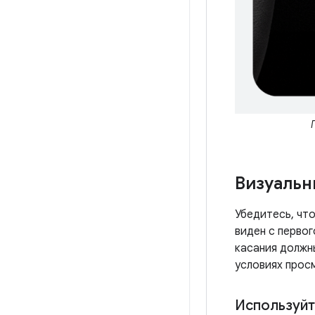
Визуаль
Убедитесь, что
виден с перво
касания должн
условиях прос
Используйт