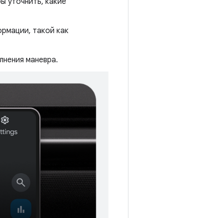
ы уточнить, какие
ормации, такой как
лнения маневра.