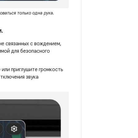
ваться только одна рука.
м
.
не связанных с вождением,
имой для безопасного
 или приглушите громкость
тключения звука