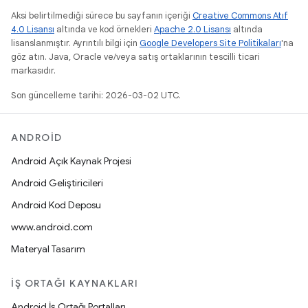
Aksi belirtilmediği sürece bu sayfanın içeriği
Creative Commons Atıf
4.0 Lisansı
altında ve kod örnekleri
Apache 2.0 Lisansı
altında
lisanslanmıştır. Ayrıntılı bilgi için
Google Developers Site Politikaları
'na
göz atın. Java, Oracle ve/veya satış ortaklarının tescilli ticari
markasıdır.
Son güncelleme tarihi: 2026-03-02 UTC.
ANDROID
Android Açık Kaynak Projesi
Android Geliştiricileri
Android Kod Deposu
www.android.com
Materyal Tasarım
İŞ ORTAĞI KAYNAKLARI
Android İş Ortağı Portalları