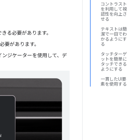
コントラスト
を利用して視
認性を向上さ
せる
テキストは簡
できる必要があります。
潔で一目でわ
かるようにす
る必要があります。
る
タッチターゲ
インジケーターを使用して、デ
ットを簡単に
タッチできる
ようにする
一貫したUI要
素を使用する