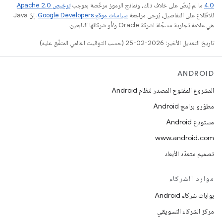
4.0‏
ما لم يُنصّ على خلاف ذلك، ونماذج الرموز مرخّصة بموجب
ترخيص Apache 2.0‏
.
للاطّلاع على التفاصيل، يُرجى مراجعة
سياسات موقع Google Developers‏
. إنّ Java
هي علامة تجارية مسجَّلة لشركة Oracle و/أو شركائها التابعين.
تاريخ التعديل الأخير: 2026-02-25 (حسب التوقيت العالمي المتفَّق عليه)
ANDROID
المشروع المفتوح المصدر لنظام Android
مطوّرو برامج Android
مستودع Android
www.android.com
تصميم متعدّد الأبعاد
موارد الشركاء
بوابات شركاء Android
مركز الشركاء التسويقي