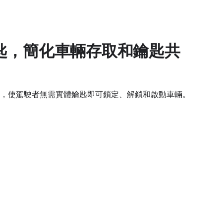
匙，簡化車輛存取和鑰匙共
，使駕駛者無需實體鑰匙即可鎖定、解鎖和啟動車輛。