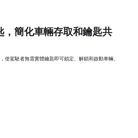
匙，簡化車輛存取和鑰匙共
，使駕駛者無需實體鑰匙即可鎖定、解鎖和啟動車輛。