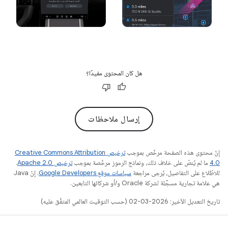
هل كان المحتوى مفيدًا؟
إرسال ملاحظات
إنّ محتوى هذه الصفحة مرخّص بموجب
ترخيص Creative Commons Attribution
4.0‏
ما لم يُنصّ على خلاف ذلك، ونماذج الرموز مرخّصة بموجب
ترخيص Apache 2.0‏
.
للاطّلاع على التفاصيل، يُرجى مراجعة
سياسات موقع Google Developers‏
. إنّ Java
هي علامة تجارية مسجَّلة لشركة Oracle و/أو شركائها التابعين.
تاريخ التعديل الأخير: 2026-03-02 (حسب التوقيت العالمي المتفَّق عليه)