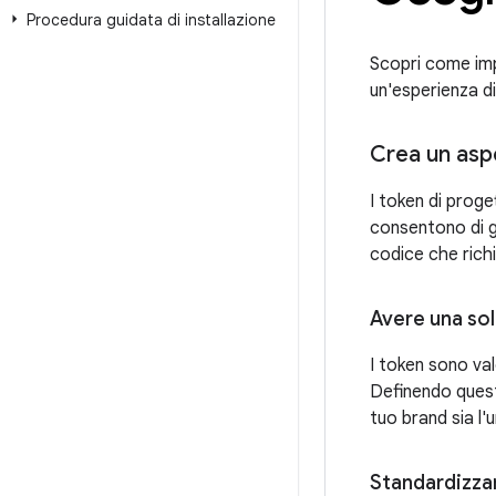
Procedura guidata di installazione
Scopri come imp
un'esperienza d
Crea un asp
I token di proge
consentono di g
codice che ric
Avere una sol
I token sono val
Definendo questi 
tuo brand sia l'
Standardizzar