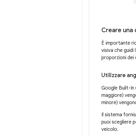
Creare una c
È importante ri
visiva che guidi
proporzioni dei
Utilizzare an
Google Built-In
maggiore) vengon
minore) vengono 
Il sistema forni
puoi scegliere p
veicolo.