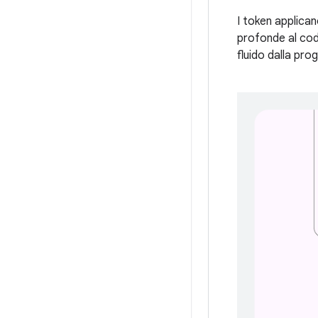
I token applican
profonde al codi
fluido dalla pro