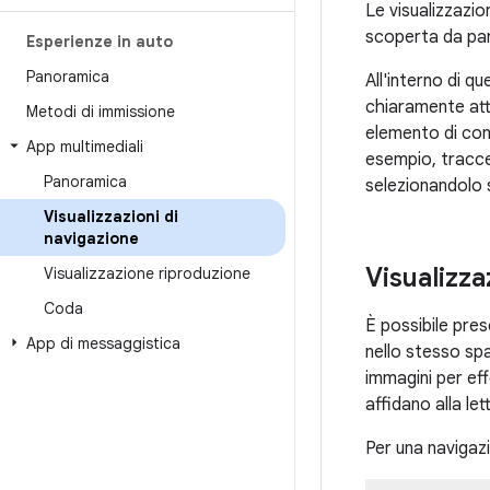
Le visualizzazio
scoperta da par
Esperienze in auto
Panoramica
All'interno di q
chiaramente att
Metodi di immissione
elemento di cont
App multimediali
esempio, tracce 
Panoramica
selezionandolo s
Visualizzazioni di
navigazione
Visualizza
Visualizzazione riproduzione
Coda
È possibile pres
App di messaggistica
nello stesso spa
immagini per eff
affidano alla let
Per una navigazi