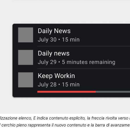
lizzazione elenco, E indica contenuto esplicito, la freccia rivolta verso
il cerchio pieno rappresenta il nuovo contenuto e la barra di avanzam