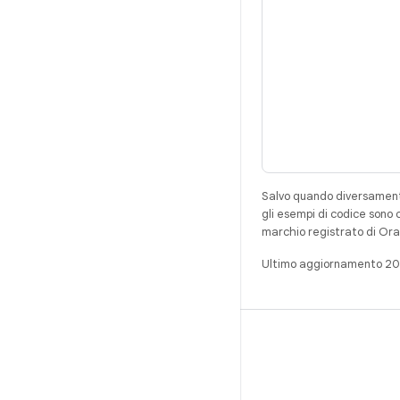
Salvo quando diversamente
gli esempi di codice sono 
marchio registrato di Ora
Ultimo aggiornamento 2
ANDROID
Android Open Source Project
Sviluppatori Android