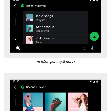
ब्राउज़िंग दृश्य – सूची प्रारूप।