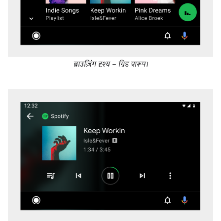
ब्राउज़िंग दृश्य – ग्रिड प्रारूप।