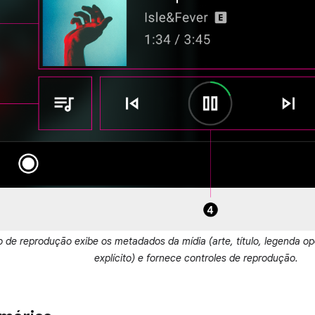
o de reprodução exibe os metadados da mídia (arte, título, legenda o
explícito) e fornece controles de reprodução.