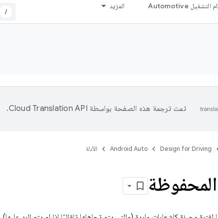
التشغيل Automotive
المزيد
/
تمت ترجمة هذه الصفحة بواسطة
Cloud Translation API‏
.
Design for Driving
Android Auto
الأدلة
المحفوظة
لفترة وجيزة كإشعارات واردة (والتي يتم تجاهلها تلقائيًا إذا لم يتم الرد عليها)،