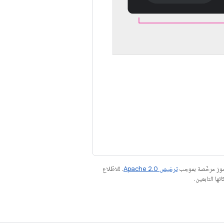
رموز مرخّصة بموجب
ترخيص Apache 2.0‏
. للاطّلاع