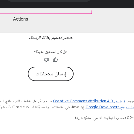
عناصر تصميم بطاقة الرسالة.
هل كان المحتوى مفيدًا؟
إرسال ملاحظات
بموجب
ترخيص Creative Commons Attribution 4.0‏
ما لم يُنصّ على خلاف ذلك، ونماذج ال
قع Google Developers‏
. إنّ Java هي علامة تجارية مسجَّلة لشركة Oracle و/أو شركائها التابعين.