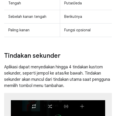
Tengah
Putar/Jeda
Sebelah kanan tengah
Berikutnya
Paling kanan
Fungsi opsional
Tindakan sekunder
Aplikasi dapat menyediakan hingga 4 tindakan kustom
sekunder, seperti jempol ke atas/ke bawah. Tindakan
sekunder akan muncul dari tindakan utama saat pengguna
memilih tombol menu tambahan.