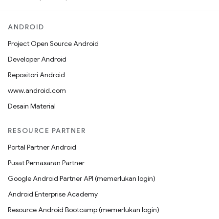
ANDROID
Project Open Source Android
Developer Android
Repositori Android
www.android.com
Desain Material
RESOURCE PARTNER
Portal Partner Android
Pusat Pemasaran Partner
Google Android Partner API (memerlukan login)
Android Enterprise Academy
Resource Android Bootcamp (memerlukan login)