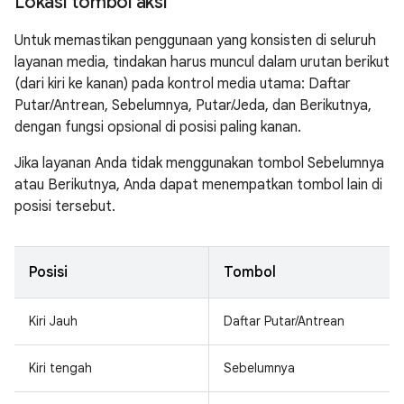
Lokasi tombol aksi
Untuk memastikan penggunaan yang konsisten di seluruh
layanan media, tindakan harus muncul dalam urutan berikut
(dari kiri ke kanan) pada kontrol media utama: Daftar
Putar/Antrean, Sebelumnya, Putar/Jeda, dan Berikutnya,
dengan fungsi opsional di posisi paling kanan.
Jika layanan Anda tidak menggunakan tombol Sebelumnya
atau Berikutnya, Anda dapat menempatkan tombol lain di
posisi tersebut.
Posisi
Tombol
Kiri Jauh
Daftar Putar/Antrean
Kiri tengah
Sebelumnya