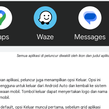
Semua aplikasi di peluncur diwakili oleh ikon dan judul aplik
an aplikasi, peluncur juga menampilkan opsi Keluar. Opsi ini
ngguna untuk keluar dari Android Auto dan kembali ke sistem
awaan mobil. Tombol keluar dapat menyertakan logo dan nama
mobil.
default, opsi Keluar muncul pertama, sebelum grid aplikasi