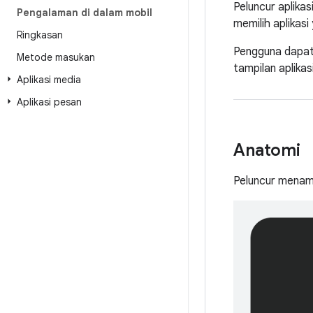
Peluncur aplikas
Pengalaman di dalam mobil
memilih aplikasi
Ringkasan
Pengguna dapat 
Metode masukan
tampilan aplikas
Aplikasi media
Aplikasi pesan
Anatomi
Peluncur menampi