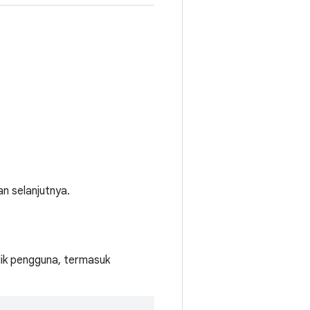
n selanjutnya.
lik pengguna, termasuk