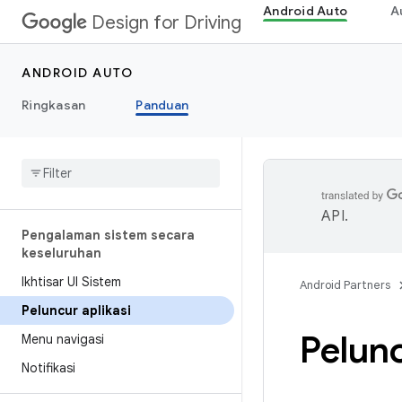
Android Auto
A
Design for Driving
ANDROID AUTO
Ringkasan
Panduan
API
.
Pengalaman sistem secara
keseluruhan
Ikhtisar UI Sistem
Android Partners
Peluncur aplikasi
Pelunc
Menu navigasi
Notifikasi