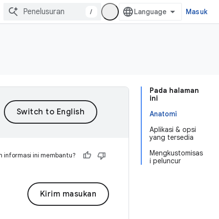
/
Masuk
Pada halaman
ini
Anatomi
Aplikasi & opsi
yang tersedia
Mengkustomisas
 informasi ini membantu?
i peluncur
Kirim masukan