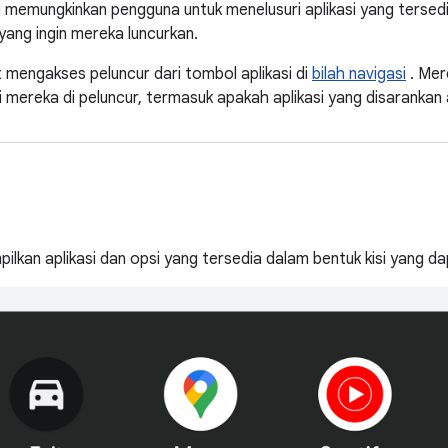
i memungkinkan pengguna untuk menelusuri aplikasi yang tersedi
 yang ingin mereka luncurkan.
mengakses peluncur dari tombol aplikasi di
bilah navigasi
. Mer
i mereka di peluncur, termasuk apakah aplikasi yang disarankan 
lkan aplikasi dan opsi yang tersedia dalam bentuk kisi yang dapa