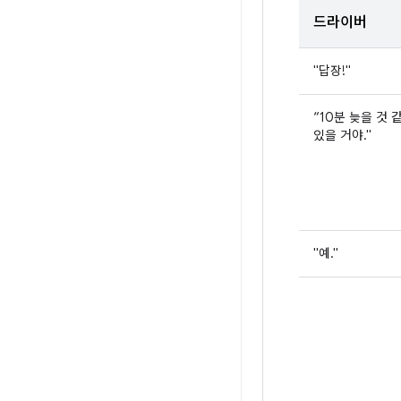
드라이버
"답장!"
“10분 늦을 것 
있을 거야."
"예."