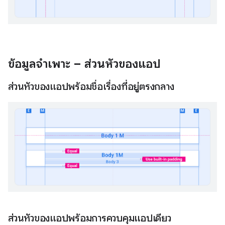
ข้อมูลจำเพาะ – ส่วนหัวของแอป
ส่วนหัวของแอปพร้อมชื่อเรื่องที่อยู่ตรงกลาง
ส่วนหัวของแอปพร้อมการควบคุมแอปเดียว