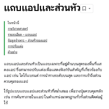
แถบแอปและส่วนหัว
ในหน้านี้
กายวิภาคศาสตร์
รายละเอียด – แถบแอป
ข้อมูลจำเพาะ – ส่วนหัวของแอป
การปรับแต่ง
ตัวอย่าง
แถบแอปและส่วนหัวเป็นแถบเฉพาะที่อยู่ด้านบนสุดของพื้นที่แส
ดงแอป ซึ่งสามารถปรับแต่งเพื่อแสดงฟังก์ชันสำคัญที่เกี่ยวข้องกับ
แอป เช่น โลโก้แบรนด์ การนำทางระดับบนสุด และการเข้าถึงส่วน
ควบคุมของแอป
ใช้รูปแบบแถบแอปและส่วนหัวที่สม่ำเสมอ เพื่อวางปุ่มควบคุมหลัก
เช่น การค้นหาภายในแอป ในตำแหน่งมาตรฐานทั่วทั้งส่วนติดต่อผู้
ใช้