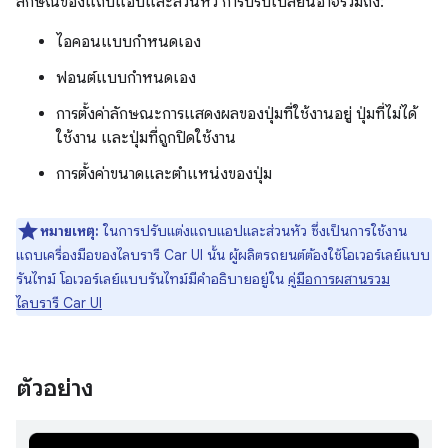
ลักษณ์ของแถบแอปและส่วนหัว การปรับเปลี่ยนอาจรวมถึง:
ไอคอนแบบกำหนดเอง
ฟอนต์แบบกำหนดเอง
การตั้งค่าลักษณะการแสดงผลของปุ่มที่ใช้งานอยู่ ปุ่มที่ไม่ได้
ใช้งาน และปุ่มที่ถูกปิดใช้งาน
การตั้งค่าขนาดและตำแหน่งของปุ่ม
หมายเหตุ:
ในการปรับแต่งแถบแอปและส่วนหัว ซึ่งเป็นการใช้งาน
แถบเครื่องมือของไลบรารี Car UI นั้น ผู้ผลิตรถยนต์ต้องใช้โอเวอร์เลย์แบบ
รันไทม์ โอเวอร์เลย์แบบรันไทม์มีคำอธิบายอยู่ใน
คู่มือการผสานรวม
ไลบรารี Car UI
ตัวอย่าง