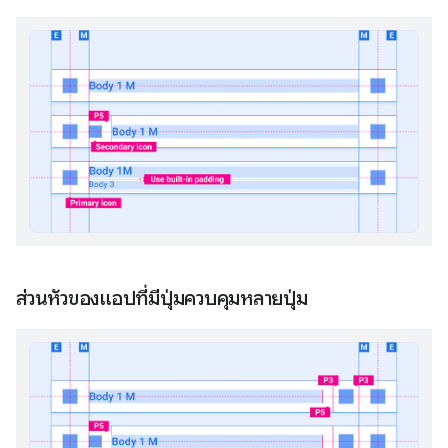
ส่วนหัวของแอปที่มีปุ่มควบคุมหลายปุ่ม