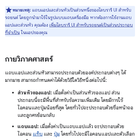
หมายเหตุ:
แถบแอปและส่วนหัวเป็นส่วนหนึ่งของไลบรารี UI สำหรับ
รถยนต์ โดยถูกนำมาใช้ในรูปแบบแถบเครื่องมือ หากต้องการใช้งานแถบ
แอปและส่วนหัว คุณต้อง
เพิ่มไลบรารี UI สำหรับรถยนต์เป็นส่วนประกอบ
ที่จำเป็น
ในแอปของคุณ
กายวิภาคศาสตร์
แถบแอปและส่วนหัวสามารถประกอบด้วยองค์ประกอบต่างๆ ได้
มากมาย สามารถกำหนดค่าได้ด้วยวิธีใดวิธีหนึ่งต่อไปนี้:
ส่วนหัวของแอป:
เมื่อตั้งค่าเป็นส่วนหัวของแอป ส่วน
ประกอบนี้จะมีพื้นที่สำหรับข้อความเพิ่มเติม โดยมีการใช้
ไอคอนและปุ่มน้อยที่สุด โดยทั่วไปจะประกอบด้วยชื่อหน้าจอ
และลูกศรย้อนกลับ
แถบแอป:
เมื่อตั้งค่าเป็นแถบแอปแล้ว จะประกอบด้วย
ไอคอน
แท็บ
และ
ปุ่ม
โดยทั่วไปจะมีไอคอนแอปและตัวเลือก