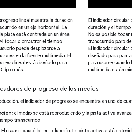
progreso lineal muestra la duración
El indicador circular
scurrido en un eje horizontal. La
duración y el tiempo
 la pista está centrada en un área
No es posible tocar n
 Al tocar o arrastrar el tiempo
transcurrido para de
l usuario puede desplazarse a
El indicador circula
ciones en la fuente multimedia. El
diseñado para panta
ogreso lineal está diseñado para
para usarse cuando 
0 dp o más.
multimedia están mi
icadores de progreso de los medios
oducción, el indicador de progreso se encuentra en uno de cua
ción:
el medio se está reproduciendo y la pista activa avanza 
 tiempo transcurrido.
El usuario pausó la reproducción. La pista activa está deteni