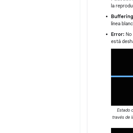
la reprodu
Buffering
línea blan
Error:
No s
está desha
Estado d
través de 