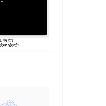
1. ऐप हेडर
ेटिंग्स ओवरले।