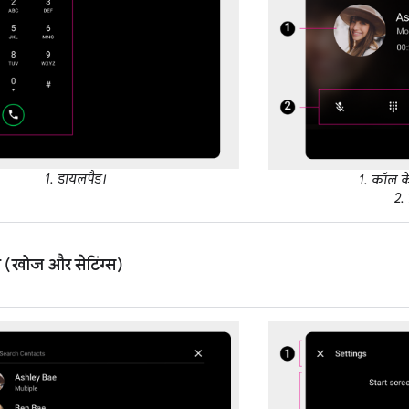
1. डायलपैड।
1. कॉल के 
2. 
्य (खोज और सेटिंग्स)