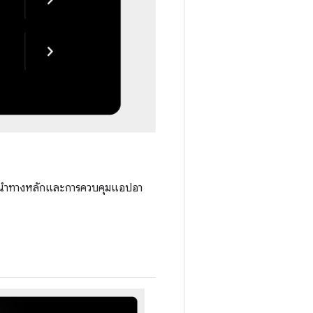
อ การนำทางหลักและการควบคุมแอปอา