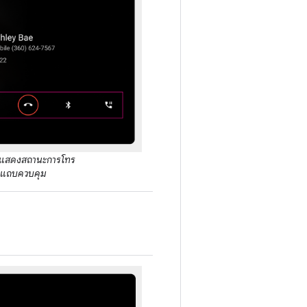
อแสดงสถานะการโทร
 แถบควบคุม