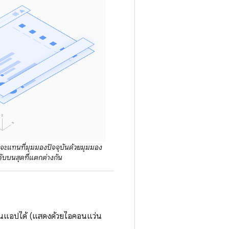
แทนที่มุมมองปัจจุบันด้วยมุมมอง
ับบนสุดที่แตกต่างกัน
ยในแอปได้ (แสดงด้วยไอคอนแว่น