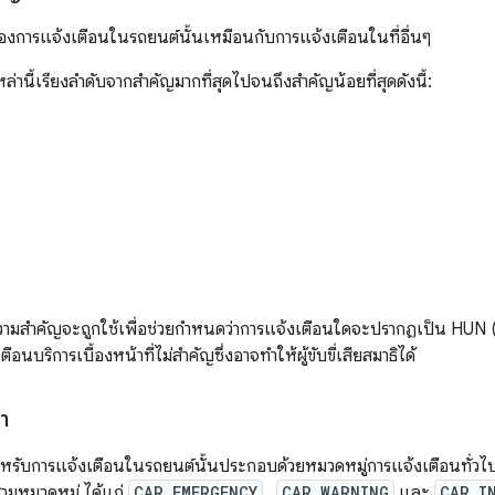
งการแจ้งเตือนในรถยนต์นั้นเหมือนกับการแจ้งเตือนในที่อื่นๆ
่านี้เรียงลำดับจากสำคัญมากที่สุดไปจนถึงสำคัญน้อยที่สุดดังนี้:
ามสำคัญจะถูกใช้เพื่อช่วยกำหนดว่าการแจ้งเตือนใดจะปรากฏเป็น HUN (
ือนบริการเบื้องหน้าที่ไม่สำคัญซึ่งอาจทำให้ผู้ขับขี่เสียสมาธิได้
า
ำหรับการแจ้งเตือนในรถยนต์นั้นประกอบด้วยหมวดหมู่การแจ้งเตือนทั่ว
ามหมวดหมู่ ได้แก่
CAR_EMERGENCY
,
CAR_WARNING
และ
CAR_I