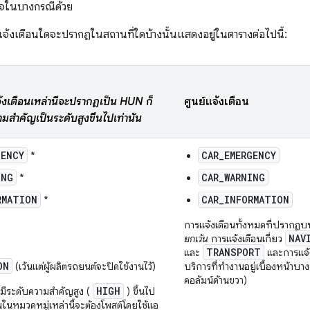
ใจในบางกรณีด้วย
แจ้งเตือนใดจะปรากฏในสถานที่ใดบ้างนั้นแสดงอยู่ในตารางต่อไปนี้:
งเตือนเหล่านี้จะปรากฏเป็น HUN ก็
ศูนย์แจ้งเตือน
ามสำคัญเป็นระดับสูงขึ้นไปเท่านั้น
GENCY
CAR_EMERGENCY
*
ING
CAR_WARNING
*
RMATION
CAR_INFORMATION
*
การแจ้งเตือนทั้งหมดที่ปรากฏบ
NAV
ยกเว้น
การแจ้งเตือนเกี่ยว
TRANSPORT
และ
และการแจ้
ON
(เว้นแต่ผู้ผลิตรถยนต์จะปิดใช้งานไว้)
บริการที่ทำงานอยู่เบื้องหน้าบา
คอลัมน์ด้านขวา)
HIGH
มีระดับความสำคัญสูง (
) ขึ้นไป
นในหมวดหมู่เหล่านี้จะต้องโพสต์โดยใช้แอ