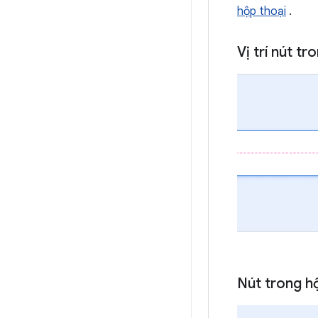
hộp thoại
.
Vị trí nút t
Nút trong h