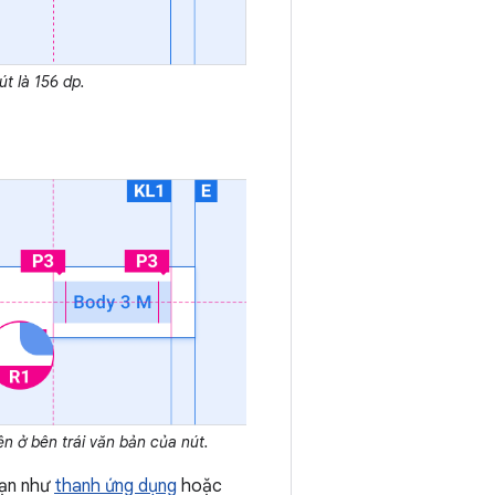
út là 156 dp.
n ở bên trái văn bản của nút.
hạn như
thanh ứng dụng
hoặc