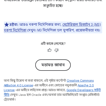
ব্যবহারকারী ওভারফ্লো বোতামটি ট্যাপ করলে কন্ট্রোল বারটি প্রসারিত এবং
সংকুচিত হচ্ছে।
দ্রষ্টব্য:
আরও নকশা নির্দেশিকার জন্য,
মেটেরিয়াল ডিজাইন 3 (M3)
নকশা নির্দেশিকা
দেখুন। M3 নির্দেশিকা হল সুপারিশ, প্রয়োজনীয়তা নয়।
এটি কাজে লেগেছে?
মতামত জানান
অন্য কিছু উল্লেখ না করা থাকলে, এই পৃষ্ঠার কন্টেন্ট
Creative Commons
Attribution 4.0 License
-এর অধীনে এবং কোডের নমুনাগুলি
Apache 2.0
License
-এর অধীনে লাইসেন্স প্রাপ্ত। আরও জানতে,
Google Developers সাইট
নীতি
দেখুন। Java হল Oracle এবং/অথবা তার অ্যাফিলিয়েট সংস্থার রেজিস্টার্ড
ট্রেডমার্ক।