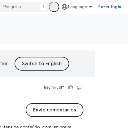
/
Fazer login
tion
.
Isso foi útil?
Envie comentários
o itens de conteúdo, com um breve