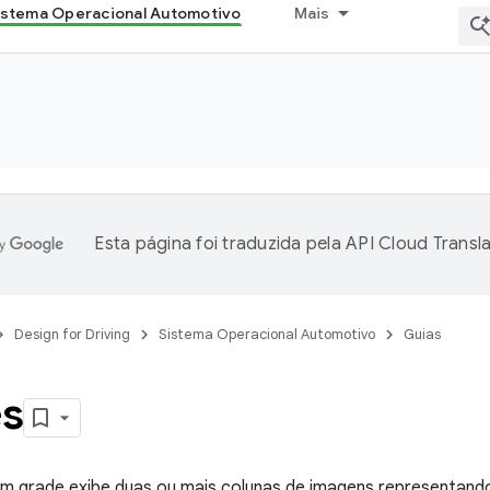
istema Operacional Automotivo
Mais
Esta página foi traduzida pela
API Cloud Transla
Design for Driving
Sistema Operacional Automotivo
Guias
s
em grade exibe duas ou mais colunas de imagens representand