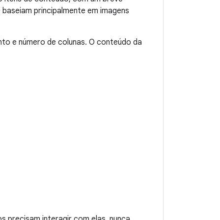
se baseiam principalmente em imagens
nto e número de colunas. O conteúdo da
s precisam interagir com elas, nunca