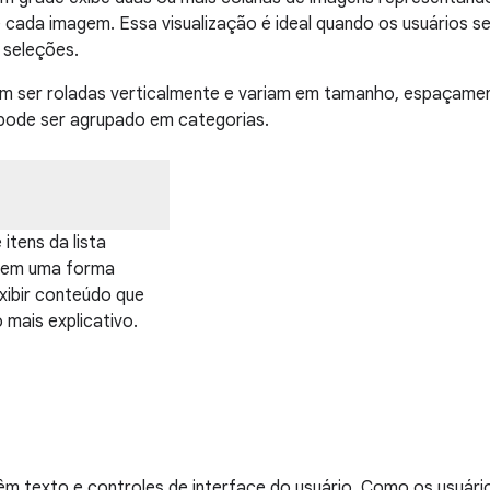
 cada imagem. Essa visualização é ideal quando os usuários 
 seleções.
m ser roladas verticalmente e variam em tamanho, espaçame
ode ser agrupado em categorias.
tens da lista
ecem uma forma
exibir conteúdo que
 mais explicativo.
m texto e controles de interface do usuário. Como os usuário