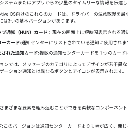
システムまたはアプリからの少量のタイムリーな情報を伝達し
Automotive OS向けのこれらのカードは、ドライバーの注意散
には3つの基本バージョンがあります。
ップ通知（HUN）カード：
現在の画面上に短時間表示される通
ターカード:
通知センターにリストされている通知に使用されま
化された通知カード:
複数の通知センターカードを 1 つのカー
ョンでは、メッセージのカテゴリによってデザインが若干異な
ゲーション通知とは異なるボタンとアイコンが表示されます。
さまざまな要素を組み込むことができる柔軟なコンポーネント
:
このバージョンは通知センターカードよりも幅が広く、閉じ