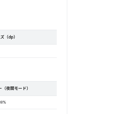
ズ（dp）
ー（夜間モード）
88%