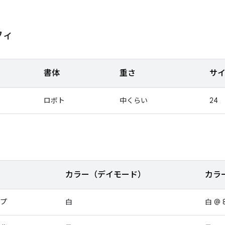
フィ
書体
重さ
サイ
ロボト
中くらい
24
カラー（デイモード）
カラ
プ
白
白 @ 