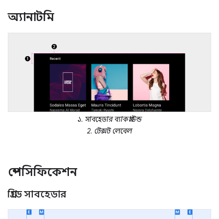
অ্যানাটমি
১. সাবহেডার ব্যাকগ্রাউন্ড
2. টেক্সট লেবেল
স্পেসিফিকেশন
গ্রিডে সাবহেডার