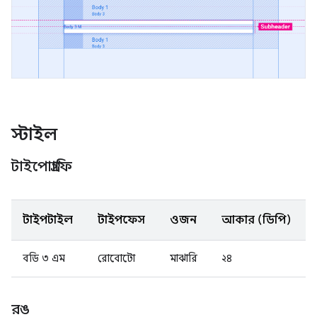
স্টাইল
টাইপোগ্রাফি
টাইপ স্টাইল
টাইপফেস
ওজন
আকার (ডিপি)
বডি ৩ এম
রোবোটো
মাঝারি
২৪
রঙ