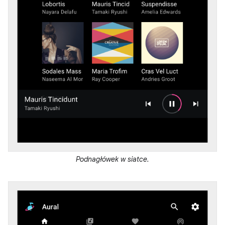
Podnagłówek w siatce.