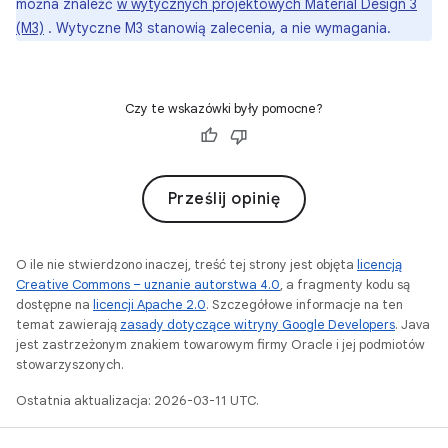
można znaleźć
w wytycznych projektowych Material Design 3
(M3)
. Wytyczne M3 stanowią zalecenia, a nie wymagania.
Czy te wskazówki były pomocne?
Prześlij opinię
O ile nie stwierdzono inaczej, treść tej strony jest objęta
licencją
Creative Commons – uznanie autorstwa 4.0
, a fragmenty kodu są
dostępne na
licencji Apache 2.0
. Szczegółowe informacje na ten
temat zawierają
zasady dotyczące witryny Google Developers
. Java
jest zastrzeżonym znakiem towarowym firmy Oracle i jej podmiotów
stowarzyszonych.
Ostatnia aktualizacja: 2026-03-11 UTC.