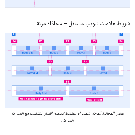
شريط علامات تبويب مستقل – محاذاة مرنة
بفضل المحاذاة المرنة، يتمدد أو ينضغط تصميم اللسان ليتناسب مع المساحة
المتاحة.