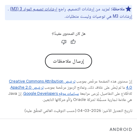
ملاحظة:
لمزيد من إرشادات التصميم، راجع
إرشادات تصميم المواد 3 (M3)
.
إرشادات M3 هي توصيات وليست متطلبات.
هل كان المحتوى مفيدًا؟
إرسال ملاحظات
إنّ محتوى هذه الصفحة مرخّص بموجب
ترخيص Creative Commons Attribution
4.0‏
ما لم يُنصّ على خلاف ذلك، ونماذج الرموز مرخّصة بموجب
ترخيص Apache 2.0‏
.
للاطّلاع على التفاصيل، يُرجى مراجعة
سياسات موقع Google Developers‏
. إنّ Java
هي علامة تجارية مسجَّلة لشركة Oracle و/أو شركائها التابعين.
تاريخ التعديل الأخير: 2026-03-04 (حسب التوقيت العالمي المتفَّق عليه)
ANDROID