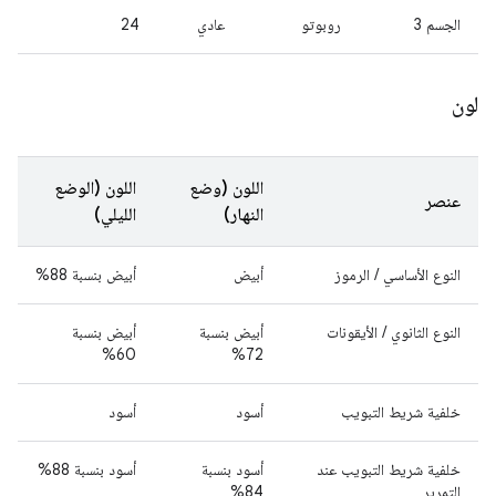
الجسم 3
روبوتو
عادي
24
لون
اللون (وضع
اللون (الوضع
عنصر
النهار)
الليلي)
النوع الأساسي / الرموز
أبيض
أبيض بنسبة 88%
النوع الثانوي / الأيقونات
أبيض بنسبة
أبيض بنسبة
60%
72%
خلفية شريط التبويب
أسود
أسود
خلفية شريط التبويب عند
أسود بنسبة
أسود بنسبة 88%
التمرير
84%