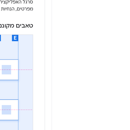
סרגל האפליקציה 
מפרטים, הנחיות סג
טאבים מקונני