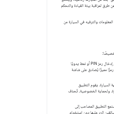
 طرق لمراقبة بيئة القيادة والتحكم
لمعلومات والترفيه في السيارة من
خصيصًا:
يمكن للمستخدمين فتح حساباتهم بمجرد وجود هواتفهم، مما يُغني عن إدخال رمز PIN أو نمط يدويًا
زًا مميزًا يُصادق على شاشة
 السيارة. يقوم التطبيق
ارة. ولحماية الخصوصية، تُحذف
يستمع التطبيق المصاحب إلى
ائقين الرد عليها دون استخدام