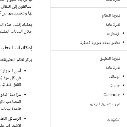
السائقون إلى انتقال
بها وتخصيصها عن بُ
تجربة النظام
يمكنك إنشاء هذه الت
نظرة عامة
خلال البيانات المشت
الإشعارات
عناصر تحكم صوتية مُصغّرة
إمكانيات التطب
تجربة التطبيق
يركز نظام التطبيقات
نظرة عامة
أمان الجهاز ا
الوسائط
في كل مرة يُ
القفل تلقائيًا.
Dialer
مزامنة التقو
Calendar
المصاحب بالو
تجربة تطبيق الفيديو
قاعدة بيانات 
الرسائل الخا
المكوِّنات
الإشعارات على