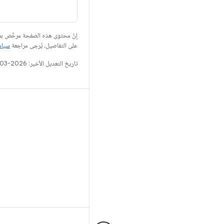
إنّ محتوى هذه الصفحة مرخّص 
على التفاصيل، يُرجى مراجعة
سياسات مو
تاريخ التعديل الأخير: 2026-03-04 (حسب التوقيت العالمي المتفَّق عليه)
ANDROID
المشروع المفتوح المصدر لنظام Android
مطوّرو برامج Android
مستودع Android
www.android.com
تصميم متعدّد الأبعاد