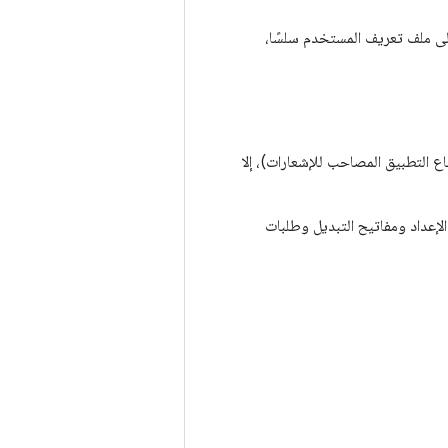
إلى ملف تعريف المستخدم سلسًا،
iO (خاصة فيما يتعلق بكيفية استماع التطبيق المصاحب للإشعارات)، إلا
لإعداد ومفاتيح التبديل وطلبات