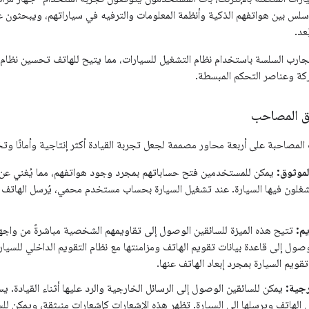
 سلس بين هواتفهم الذكية وأنظمة المعلومات والترفيه في سياراتهم، ويبحثون عن
عد.
جارب السلسة باستخدام نظام التشغيل للسيارات، مما يتيح للهاتف تحسين نظام ا
ركة وعناصر التحكم المبسطة.
يق المصاحب
 المصاحبة على أربعة محاور مصممة لجعل تجربة القيادة أكثر إنتاجية وأمانًا وت
لموثوق:
شغلون فيها السيارة. عند تشغيل السيارة بحساب مستخدم محمي، يُرسل الهاتف رم
يم:
تتيح هذه الميزة للسائقين الوصول إلى تقاويمهم الشخصية مباشرةً من واجهة
صول إلى قاعدة بيانات تقويم الهاتف ومزامنتها مع نظام التقويم الداخلي للسي
تقويم السيارة بمجرد إبعاد الهاتف عنها.
رجية:
يمكن للسائقين الوصول إلى الرسائل الخارجية والرد عليها أثناء القيادة. 
 الهاتف ويرسلها إلى السيارة. تظهر هذه الإشعارات كإشعارات منبثقة، ويمكن للس