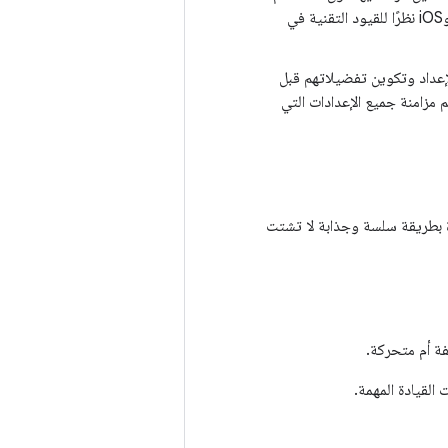
اليدين باستخدام مساعد Gemini. يُرجى ملاحظة أن الدعم قد يختلف بين نظامي Android وiOS نظرًا للقيود التقنية في
إعداد وتكوين تفضيلاتهم قبل
زامنة جميع الإعدادات التي
ة بطريقة سلسة وجذابة لا تشتت
فة أم متحركة.
لقيادة المهمة.