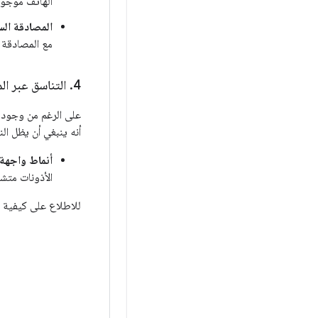
الهاتف موجودً
المصادقة الس
مع المصادقة ت
4
.
التناسق عبر ال
أنه ينبغي أن يظل ال
أنماط واجهة
الأذونات متش
للاطلاع على كيفية 