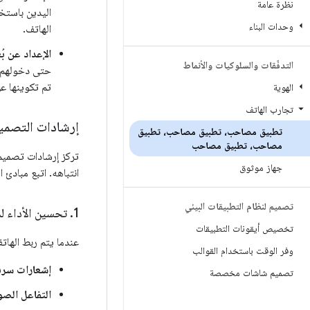
نظرة عامة
وحدات البناء
الهاتف.
الإعداد عن بُ
التدفّقات والسلوكيات والأنماط
حتى دخولهم ا
تم تكوينها عن 
الهوية
تجارب الهاتف
إرشادات التصمي
تطبيق مصاحب، تطبيق مصاحب، تطبيق
مصاحب، تطبيق مصاحب
تركز إرشادات تصميم
جهاز موثوق
انتباهه. اتبع مبادئ
تصميم لنظام التطبيقات البيئي
1
.
تحسين الأداء ل
تخصيص أيقونات التطبيقات
عندما يتم ربط الهات
وفر الوقت باستخدام القوالب
إشعارات سري
تصميم شاشات مخصصة
التفاعل الصو