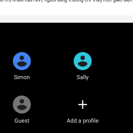
hỗ trợ nhiều cấu hình, người dùng thường chỉ thấy một giao diện