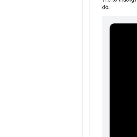
Vì ô tô thường 
đó.