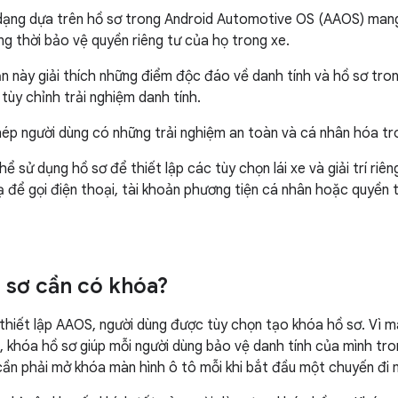
ạng dựa trên hồ sơ trong Android Automotive OS (AAOS) mang 
g thời bảo vệ quyền riêng tư của họ trong xe.
 này giải thích những điểm độc đáo về danh tính và hồ sơ tron
 tùy chỉnh trải nghiệm danh tính.
ép người dùng có những trải nghiệm an toàn và cá nhân hóa tr
ể sử dụng hồ sơ để thiết lập các tùy chọn lái xe và giải trí riê
 để gọi điện thoại, tài khoản phương tiện cá nhân hoặc quyền
ồ sơ cần có khóa?
 thiết lập AAOS, người dùng được tùy chọn tạo khóa hồ sơ. Vì 
, khóa hồ sơ giúp mỗi người dùng bảo vệ danh tính của mình tr
cần phải mở khóa màn hình ô tô mỗi khi bắt đầu một chuyến đi 