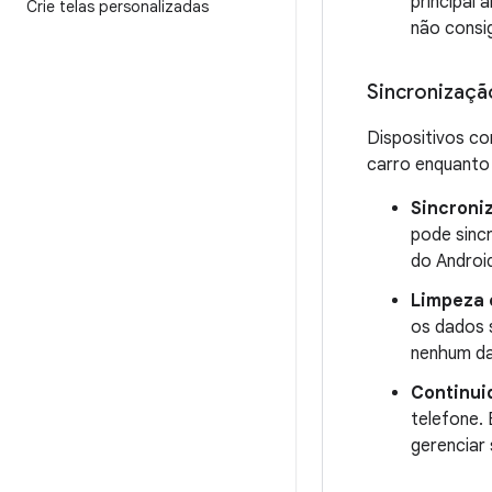
principal 
Crie telas personalizadas
não consi
Sincronizaçã
Dispositivos co
carro enquanto 
Sincroni
pode sinc
do Android
Limpeza 
os dados 
nenhum da
Continui
telefone.
gerenciar 