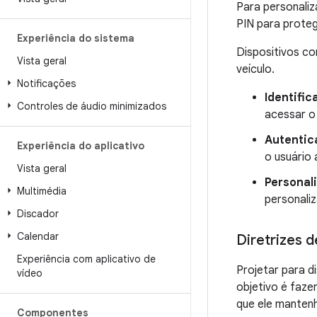
Para personaliz
PIN para proteg
Experiência do sistema
Dispositivos con
Vista geral
veículo.
Notificações
Identific
Controles de áudio minimizados
acessar o 
Autentic
Experiência do aplicativo
o usuário 
Vista geral
Personal
Multimédia
personali
Discador
Calendar
Diretrizes d
Experiência com aplicativo de
Projetar para di
vídeo
objetivo é faze
que ele mantenh
Componentes