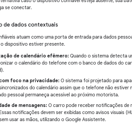
alternativa caso o dispositivo confiável esteja ausente, sua ba
ga se conectar.
o de dados contextuais
nfiáveis ​​atuam como uma porta de entrada para dados pessoa
o dispositivo estiver presente.
zação de calendário efêmero:
Quando o sistema detecta um 
ronizar o calendário do telefone com o banco de dados do car
).
com foco na privacidade:
O sistema foi projetado para ap
sincronizados do calendário assim que o telefone não estiver 
do pessoal permaneça acessível ao próximo motorista.
dade de mensagens:
O carro pode receber notificações de 
 Essas notificações devem ser exibidas como avisos visuais (
sem usar as mãos, utilizando o Google Assistente.