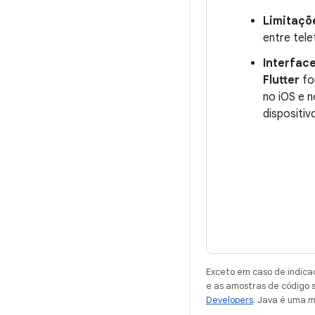
Limitaçõ
entre tele
Interface
Flutter
fo
no iOS e 
dispositiv
Exceto em caso de indica
e as amostras de código 
Developers
. Java é uma m