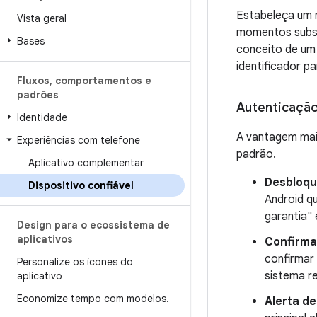
Estabeleça um m
Vista geral
momentos subseq
Bases
conceito de um 
identificador p
Fluxos
,
comportamentos e
padrões
Autenticação 
Identidade
A vantagem mais
Experiências com telefone
padrão.
Aplicativo complementar
Desbloqu
Dispositivo confiável
Android q
garantia" 
Design para o ecossistema de
aplicativos
Confirma
confirmar 
Personalize os ícones do
sistema r
aplicativo
Economize tempo com modelos
.
Alerta de