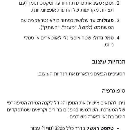
תוכן:
מציג את כותרת ההודעה וטקסט תומך (עם
תצוגות מקדימות של הודעות אופציונליות).
פעולות:
עד שלושה כפתורים לאינטראקציה עם
המשתמש (למשל, "מענה", "השתק").
סמל גדול:
שטח אופציונלי לאווטארים או סמלי
ניווט.
הנחיות עיצוב
הסעיפים הבאים מתארים את הנחיות העיצוב.
טיפוגרפיה
ניתן להתאים אישית את הגופן והגודל לקנה המידה הטיפוגרפי
של המערכת. השתמשו בגופנים ברורים וקריאים שמתפקדים
היטב בתנאי תאורה משתנים.
טקסט ראשי:
בדרך כלל 32dp (גוף 1) עבור