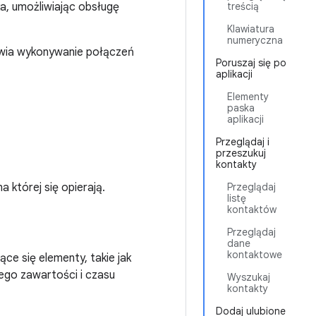
ka, umożliwiając obsługę
treścią
Klawiatura
numeryczna
iwia wykonywanie połączeń
Poruszaj się po
aplikacji
Elementy
paska
aplikacji
Przeglądaj i
przeszukuj
kontakty
a której się opierają.
Przeglądaj
listę
kontaktów
Przeglądaj
dane
kontaktowe
ce się elementy, takie jak
 jego zawartości i czasu
Wyszukaj
kontakty
Dodaj ulubione