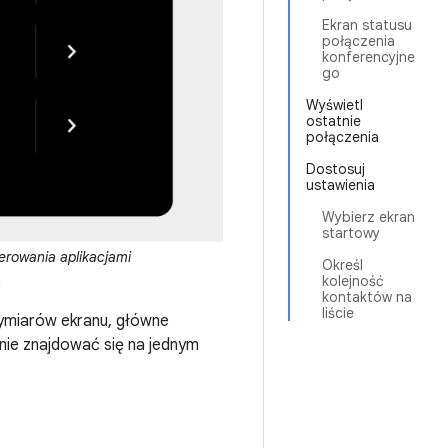
Ekran statusu
połączenia
konferencyjne
go
Wyświetl
ostatnie
połączenia
Dostosuj
ustawienia
Wybierz ekran
startowy
erowania aplikacjami
Określ
kolejność
.
kontaktów na
liście
wymiarów ekranu, główne
 nie znajdować się na jednym