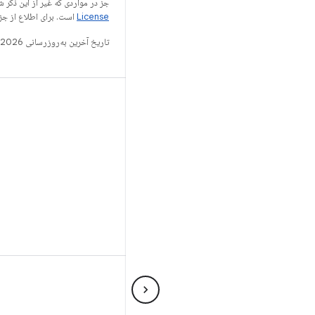
جز در مواردی که غیر از این ذک
License
است. برای اطلاع از جز
تاریخ آخرین به‌روزرسانی 2026-02-25 به‌وقت ساعت هماهنگ جهانی.
ANDROID
پروژه منبع آزاد Android
برنامه‌نویسان Android
مخزن Android
www.android.com
طراحی سه بعدی
شرایط
حریم خصوصی
Manage cookies