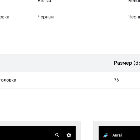
Белый
Белы
овка
Черный
Черн
Размер (d
головка
76
ы