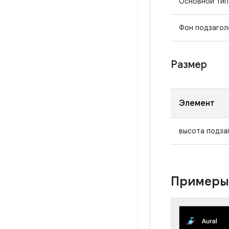
Основной тип
Фон подзагол
Размер
Элемент
высота подза
Пример