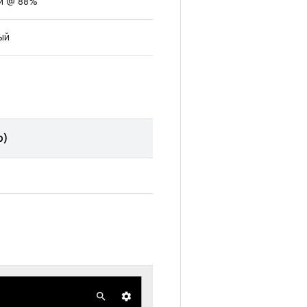
й @ 88%
ый
p)