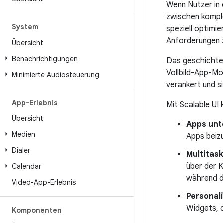
Wenn Nutzer in 
zwischen kompl
System
speziell optimi
Anforderungen z
Übersicht
Benachrichtigungen
Das geschichtet
Vollbild-App-Mo
Minimierte Audiosteuerung
verankert und si
App-Erlebnis
Mit Scalable UI
Übersicht
Apps unt
Medien
Apps beizu
Dialer
Multitask
über der K
Calendar
während d
Video-App-Erlebnis
Personali
Widgets, d
Komponenten