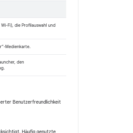
i-Fi), die Profilauswahl und
r“-Medienkarte.
Launcher, den
ng.
ierter Benutzerfreundlichkeit
ksichtigt. Häufig genutzte