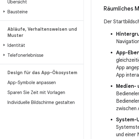
Übersicht
Räumliches M
Bausteine
Der Startbildsc
Abläufe
,
Verhaltensweisen und
Hintergr
Muster
Navigatio
Identität
App-Eben
Telefonerlebnisse
gleichzeit
App angep
Design für das App-Ökosystem
App intera
App-Symbole anpassen
Medien- 
Sparen Sie Zeit mit Vorlagen
Bedienele
Bedienele
Individuelle Bildschirme gestalten
zwischen 
System-U
Systemste
und einer 