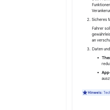
Funktionen
Verankeru
Sicheres M
Fahrer so
gewährleis
an versch
Daten und
The
redu
App
ausz
Hinweis:
Tech