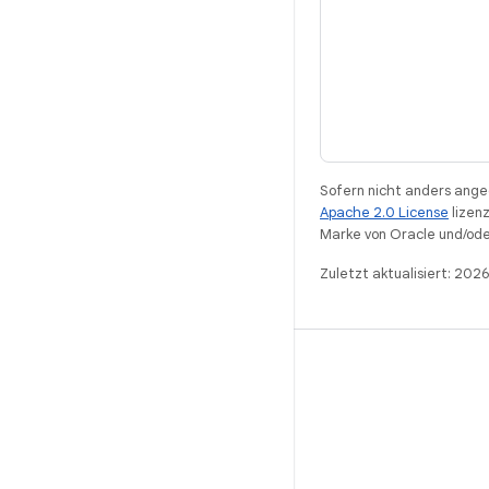
Sofern nicht anders angeg
Apache 2.0 License
lizenz
Marke von Oracle und/ode
Zuletzt aktualisiert: 202
ANDROID
Open-Source-Projekt von Android
Android-Entwickler
Android-Repository