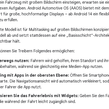
ein Fahrzeug mit großem Bildschirm einsteigen, erwarten sie e
exen Aufgaben. Android Automotive OS (AAOS) bietet mit de
ert für große, hochformatige Displays – ab Android 14 ein flex
u erfüllen.
e Modell ist für Multitasking auf großen Bildschirmen konzipie
dell ab und setzt stattdessen auf eine „Basisschicht“-Architekt
chtbar hält.
 können Sie Treibern Folgendes ermöglichen:
erwegs nutzen:
Fahrern wird geholfen, ihren Standort und ihr
behalten, während sie gleichzeitig eine Medien-App nutzen.
ing mit Apps in der obersten Ebene:
Öffnen Sie Smartphone
arte. Die Navigationsansicht wird automatisch verkleinert, sod
er Fahrer die App nutzt.
sieren Sie das Fahrerlebnis mit Widgets:
Geben Sie den Fah
ie während der Fahrt leicht zugänglich sind.