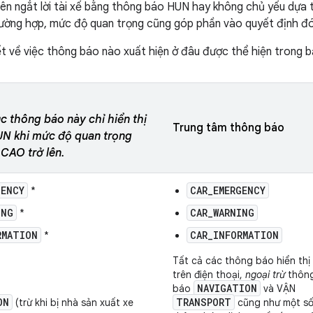
ên ngắt lời tài xế bằng thông báo HUN hay không chủ yếu dựa t
ường hợp, mức độ quan trọng cũng góp phần vào quyết định đó
iết về việc thông báo nào xuất hiện ở đâu được thể hiện trong b
 thông báo này chỉ hiển thị
Trung tâm thông báo
UN khi mức độ quan trọng
 CAO trở lên.
GENCY
CAR_EMERGENCY
*
ING
CAR_WARNING
*
RMATION
CAR_INFORMATION
*
Tất cả các thông báo hiển thị
trên điện thoại,
ngoại trừ
thôn
NAVIGATION
báo
và VẬN
ON
TRANSPORT
(trừ khi bị nhà sản xuất xe
cũng như một s