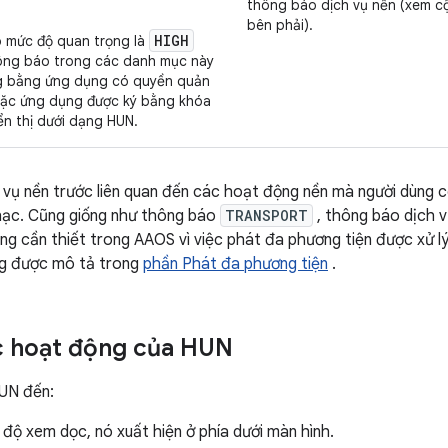
thông báo dịch vụ nền (xem c
bên phải).
HIGH
ó mức độ quan trọng là
hông báo trong các danh mục này
g bằng ứng dụng có quyền quản
hoặc ứng dụng được ký bằng khóa
ển thị dưới dạng HUN.
vụ nền trước liên quan đến các hoạt động nền mà người dùng có 
hạc. Cũng giống như thông báo
TRANSPORT
, thông báo dịch v
ng cần thiết trong AAOS vì việc phát đa phương tiện được xử 
ng được mô tả trong
phần Phát đa phương tiện
.
c hoạt động của HUN
HUN đến:
độ xem dọc, nó xuất hiện ở phía dưới màn hình.