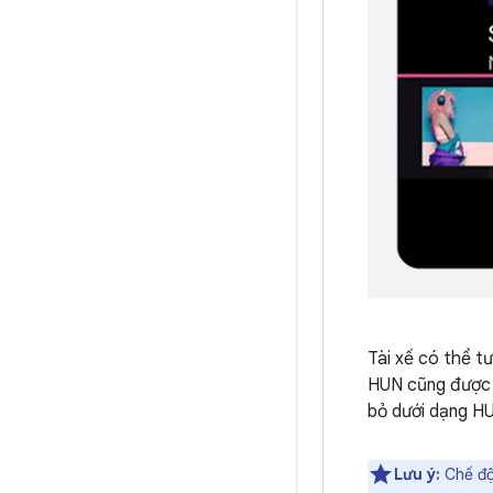
Tài xế có thể t
HUN cũng được g
bỏ dưới dạng H
Lưu ý:
Chế độ 