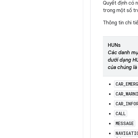
Quyết định có n
trong một số tr
Thông tin chi t
HUNs
Các danh mục
dưới dạng H
của chúng là
CAR_EMER
CAR_WARN
CAR_INFO
CALL
MESSAGE
NAVIGATI