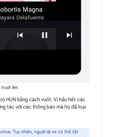
trượt lên.
i bỏ HUN bằng cách vuốt. Vì hầu hết các
ng tác với các thông báo mà họ đã loại
ive. Tuy nhiên, người lái xe có thể tắt