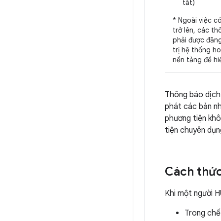
tắt)
* Ngoài việc c
trở lên, các t
phải được đăn
trị hệ thống 
nền tảng để hi
Thông báo dịch 
phát các bản n
phương tiện khô
tiện chuyên dụ
Cách thứ
Khi một người 
Trong chế 