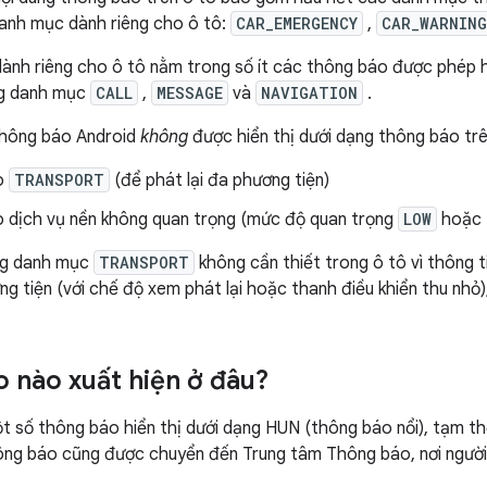
anh mục dành riêng cho ô tô:
CAR_EMERGENCY
,
CAR_WARNING
nh riêng cho ô tô nằm trong số ít các thông báo được phép hi
ng danh mục
CALL
,
MESSAGE
và
NAVIGATION
.
 thông báo Android
không
được hiển thị dưới dạng thông báo trê
o
TRANSPORT
(để phát lại đa phương tiện)
 dịch vụ nền không quan trọng (mức độ quan trọng
LOW
hoặc t
ng danh mục
TRANSPORT
không cần thiết trong ô tô vì thông t
g tiện (với chế độ xem phát lại hoặc thanh điều khiển thu nhỏ
 nào xuất hiện ở đâu?
 số thông báo hiển thị dưới dạng HUN (thông báo nổi), tạm thờ
ng báo cũng được chuyển đến Trung tâm Thông báo, nơi người 