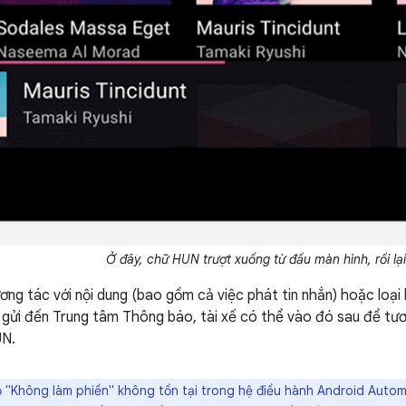
Ở đây, chữ HUN trượt xuống từ đầu màn hình, rồi lại 
ương tác với nội dung (bao gồm cả việc phát tin nhắn) hoặc loạ
ửi đến Trung tâm Thông báo, tài xế có thể vào đó sau để tươ
UN.
"Không làm phiền" không tồn tại trong hệ điều hành Android Automot