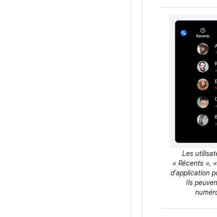
Les utilisa
« Récents », «
d'application 
Ils peuve
numéro