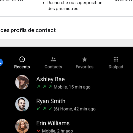
Recherche ou superposition
des paramètres
des profils de contact