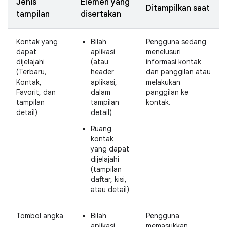
Jenis
Elemen yang
Ditampilkan saat
tampilan
disertakan
Kontak yang
Bilah
Pengguna sedang
dapat
aplikasi
menelusuri
dijelajahi
(atau
informasi kontak
(Terbaru,
header
dan panggilan atau
Kontak,
aplikasi,
melakukan
Favorit, dan
dalam
panggilan ke
tampilan
tampilan
kontak.
detail)
detail)
Ruang
kontak
yang dapat
dijelajahi
(tampilan
daftar, kisi,
atau detail)
Tombol angka
Bilah
Pengguna
aplikasi
memasukkan