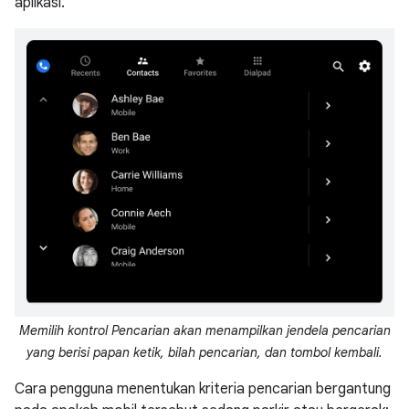
aplikasi.
Memilih kontrol Pencarian akan menampilkan jendela pencarian
yang berisi papan ketik, bilah pencarian, dan tombol kembali.
Cara pengguna menentukan kriteria pencarian bergantung