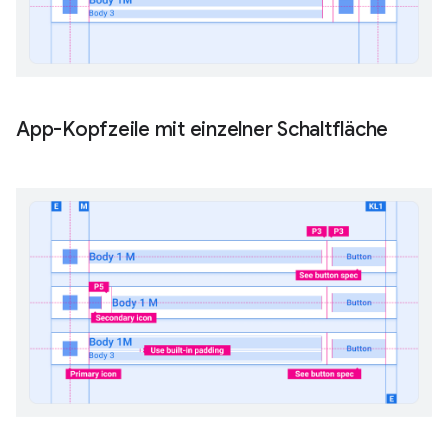
App-Kopfzeile mit einzelner Schaltfläche