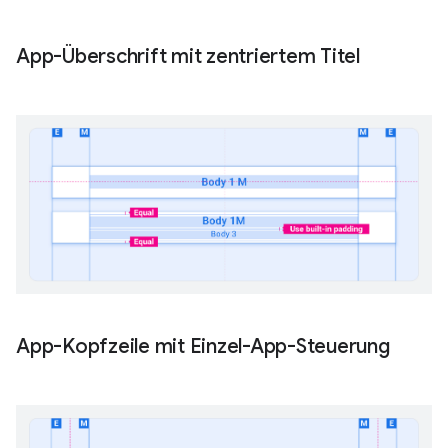
App-Überschrift mit zentriertem Titel
App-Kopfzeile mit Einzel-App-Steuerung