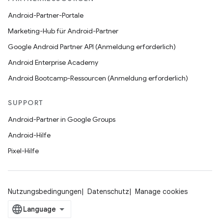
Android-Partner-Portale
Marketing-Hub für Android-Partner
Google Android Partner API (Anmeldung erforderlich)
Android Enterprise Academy
Android Bootcamp-Ressourcen (Anmeldung erforderlich)
SUPPORT
Android-Partner in Google Groups
Android-Hilfe
Pixel-Hilfe
Nutzungsbedingungen
Datenschutz
Manage cookies