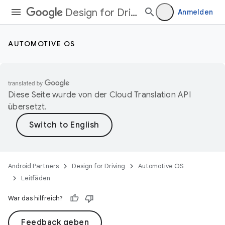
Design for Driving
Anmelden
AUTOMOTIVE OS
Diese Seite wurde von der
Cloud Translation API
übersetzt.
Android Partners
Design for Driving
Automotive OS
Leitfäden
War das hilfreich?
Feedback geben