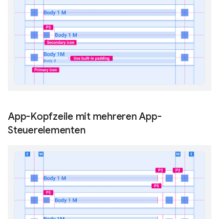
App-Kopfzeile mit mehreren App-
Steuerelementen