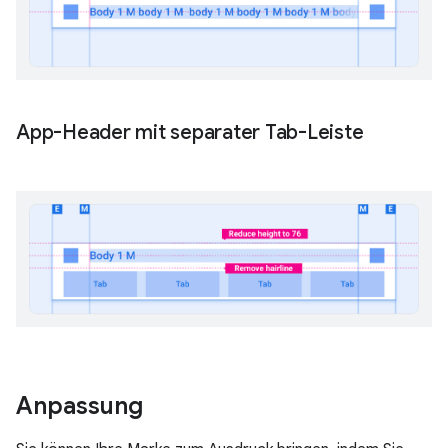
App-Header mit separater Tab-Leiste
Anpassung