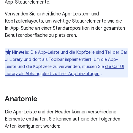
App-Steuerelemente.
Verwenden Sie einheitliche App-Leisten- und
Kopfzeilenlayouts, um wichtige Steuerelemente wie die
In-App-Suche an einer Standardposition in der gesamten
Benutzeroberfläche zu platzieren.
Hinweis:
Die App-Leiste und die Kopfzeile sind Teil der Car
UI Library und dort als Toolbar implementiert. Um die App-
Leiste und die Kopfzeile zu verwenden, müssen Sie
die Car UI
Library als Abhängigkeit zu Ihrer App hinzufügen
.
Anatomie
Die App-Leiste und der Header können verschiedene
Elemente enthalten. Sie können auf eine der folgenden
Arten konfiguriert werden: