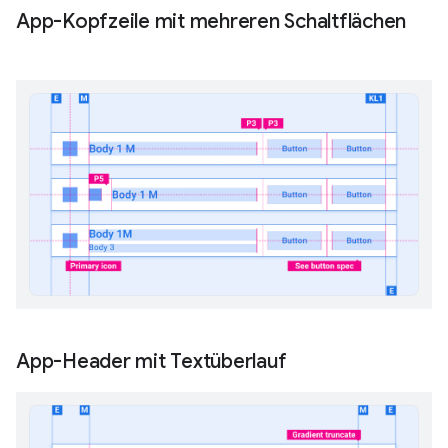
App-Kopfzeile mit mehreren Schaltflächen
App-Header mit Textüberlauf