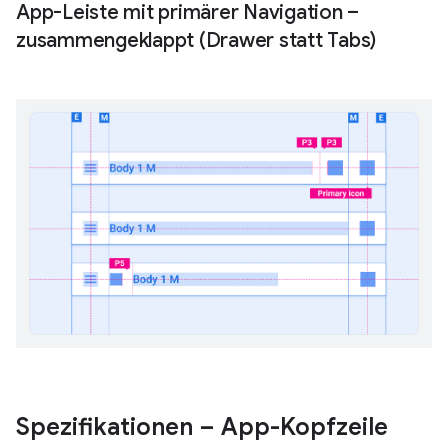
App-Leiste mit primärer Navigation –
zusammengeklappt (Drawer statt Tabs)
Spezifikationen – App-Kopfzeile