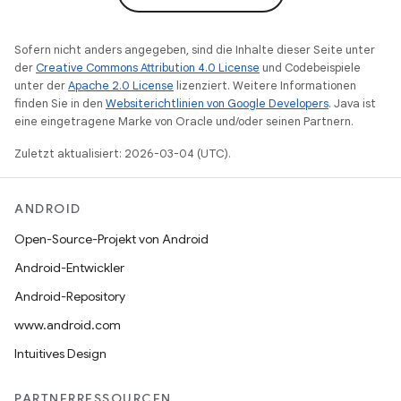
Sofern nicht anders angegeben, sind die Inhalte dieser Seite unter
der
Creative Commons Attribution 4.0 License
und Codebeispiele
unter der
Apache 2.0 License
lizenziert. Weitere Informationen
finden Sie in den
Websiterichtlinien von Google Developers
. Java ist
eine eingetragene Marke von Oracle und/oder seinen Partnern.
Zuletzt aktualisiert: 2026-03-04 (UTC).
ANDROID
Open-Source-Projekt von Android
Android-Entwickler
Android-Repository
www.android.com
Intuitives Design
PARTNERRESSOURCEN