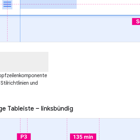
opfzeilenkomponente
Stilrichtlinien und
ge Tableiste – linksbündig