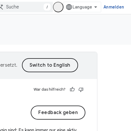
/
Anmelden
ersetzt.
War das hilfreich?
Feedback geben
ig sind: Es kann immer nur eine aktiv