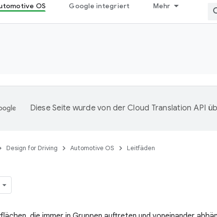
utomotive OS
Google integriert
Mehr
Diese Seite wurde von der
Cloud Translation API
üb
Design for Driving
Automotive OS
Leitfäden
tflächen, die immer in Gruppen auftreten und voneinander abhäng